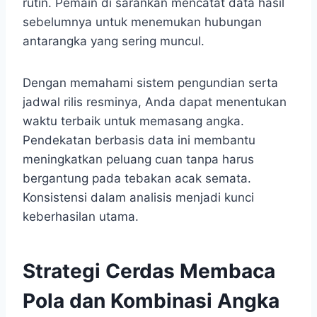
rutin. Pemain di sarankan mencatat data hasil
sebelumnya untuk menemukan hubungan
antarangka yang sering muncul.
Dengan memahami sistem pengundian serta
jadwal rilis resminya, Anda dapat menentukan
waktu terbaik untuk memasang angka.
Pendekatan berbasis data ini membantu
meningkatkan peluang cuan tanpa harus
bergantung pada tebakan acak semata.
Konsistensi dalam analisis menjadi kunci
keberhasilan utama.
Strategi Cerdas Membaca
Pola dan Kombinasi Angka