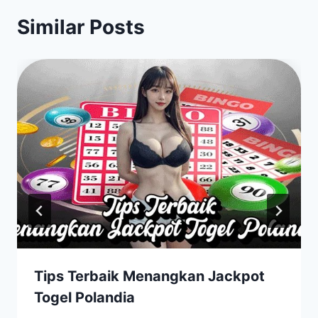
Similar Posts
Tips Terbaik Menangkan Jackpot
Togel Polandia