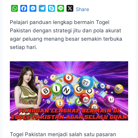
W
F
M
T
S
L
X
Share
h
a
e
e
k
i
a
c
s
l
y
n
Pelajari panduan lengkap bermain Togel
t
e
s
e
p
e
Pakistan dengan strategi jitu dan pola akurat
s
b
e
g
e
agar peluang menang besar semakin terbuka
A
o
n
r
setiap hari.
p
o
g
a
p
k
e
m
r
Togel Pakistan menjadi salah satu pasaran