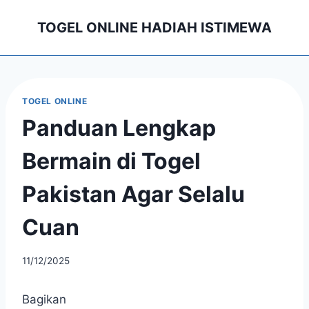
Skip
TOGEL ONLINE HADIAH ISTIMEWA
to
content
TOGEL ONLINE
Panduan Lengkap
Bermain di Togel
Pakistan Agar Selalu
Cuan
By
11/12/2025
adminreto
Bagikan