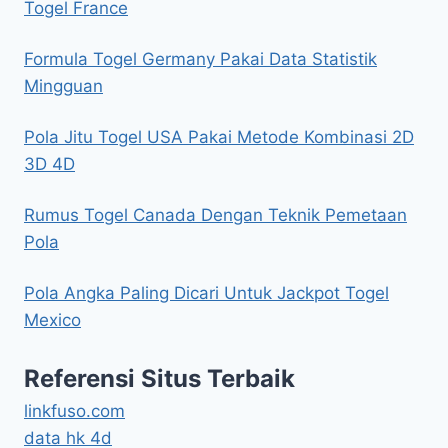
Togel France
Formula Togel Germany Pakai Data Statistik
Mingguan
Pola Jitu Togel USA Pakai Metode Kombinasi 2D
3D 4D
Rumus Togel Canada Dengan Teknik Pemetaan
Pola
Pola Angka Paling Dicari Untuk Jackpot Togel
Mexico
Referensi Situs Terbaik
linkfuso.com
data hk 4d