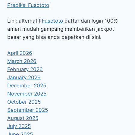
Prediksi Fusototo
Link alternatif
Fusototo
daftar dan login 100%
aman mudah gampang memberikan jackpot
besar yang bisa anda dapatkan di sini.
April 2026
March 2026
February 2026
January 2026
December 2025
November 2025
October 2025
September 2025
August 2025
July 2025
June 2025