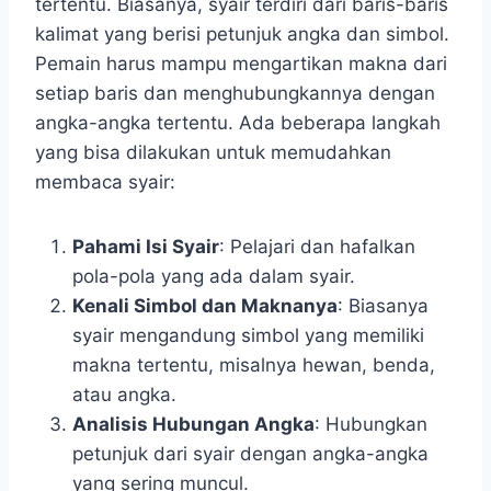
tertentu. Biasanya, syair terdiri dari baris-baris
kalimat yang berisi petunjuk angka dan simbol.
Pemain harus mampu mengartikan makna dari
setiap baris dan menghubungkannya dengan
angka-angka tertentu. Ada beberapa langkah
yang bisa dilakukan untuk memudahkan
membaca syair:
Pahami Isi Syair
: Pelajari dan hafalkan
pola-pola yang ada dalam syair.
Kenali Simbol dan Maknanya
: Biasanya
syair mengandung simbol yang memiliki
makna tertentu, misalnya hewan, benda,
atau angka.
Analisis Hubungan Angka
: Hubungkan
petunjuk dari syair dengan angka-angka
yang sering muncul.