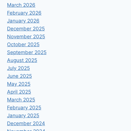
March 2026
February 2026
January 2026
December 2025
November 2025
October 2025
September 2025
August 2025
July 2025
June 2025
May 2025
April 2025
March 2025
February 2025
January 2025
December 2024