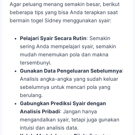
Agar peluang menang semakin besar, berikut
beberapa tips yang bisa Anda terapkan saat
bermain togel Sidney menggunakan syair:
Pelajari Syair Secara Rutin
: Semakin
sering Anda mempelajari syair, semakin
mudah menemukan pola dan makna
tersembunyi.
Gunakan Data Pengeluaran Sebelumnya
:
Analisis angka-angka yang sudah keluar
sebelumnya untuk mencari pola yang
berulang.
Gabungkan Prediksi Syair dengan
Analisis Pribadi
: Jangan hanya
mengandalkan syair, tetapi juga gunakan
intuisi dan analisis data.