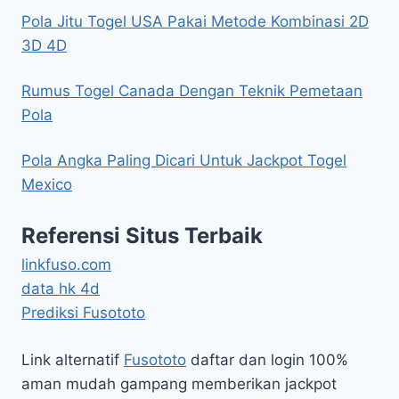
Pola Jitu Togel USA Pakai Metode Kombinasi 2D
3D 4D
Rumus Togel Canada Dengan Teknik Pemetaan
Pola
Pola Angka Paling Dicari Untuk Jackpot Togel
Mexico
Referensi Situs Terbaik
linkfuso.com
data hk 4d
Prediksi Fusototo
Link alternatif
Fusototo
daftar dan login 100%
aman mudah gampang memberikan jackpot