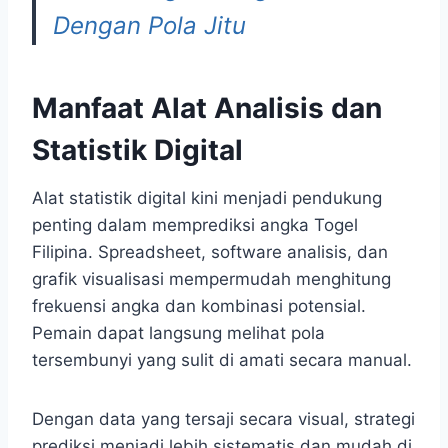
Dengan Pola Jitu
Manfaat Alat Analisis dan
Statistik Digital
Alat statistik digital kini menjadi pendukung
penting dalam memprediksi angka Togel
Filipina. Spreadsheet, software analisis, dan
grafik visualisasi mempermudah menghitung
frekuensi angka dan kombinasi potensial.
Pemain dapat langsung melihat pola
tersembunyi yang sulit di amati secara manual.
Dengan data yang tersaji secara visual, strategi
prediksi menjadi lebih sistematis dan mudah di