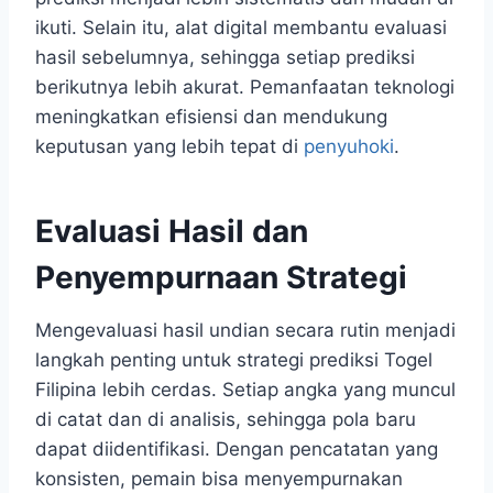
ikuti. Selain itu, alat digital membantu evaluasi
hasil sebelumnya, sehingga setiap prediksi
berikutnya lebih akurat. Pemanfaatan teknologi
meningkatkan efisiensi dan mendukung
keputusan yang lebih tepat di
penyuhoki
.
Evaluasi Hasil dan
Penyempurnaan Strategi
Mengevaluasi hasil undian secara rutin menjadi
langkah penting untuk strategi prediksi Togel
Filipina lebih cerdas. Setiap angka yang muncul
di catat dan di analisis, sehingga pola baru
dapat diidentifikasi. Dengan pencatatan yang
konsisten, pemain bisa menyempurnakan