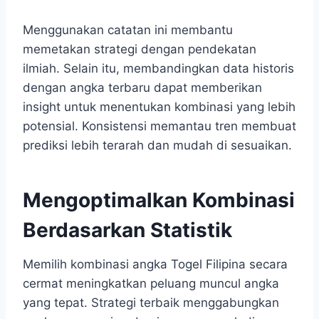
Menggunakan catatan ini membantu
memetakan strategi dengan pendekatan
ilmiah. Selain itu, membandingkan data historis
dengan angka terbaru dapat memberikan
insight untuk menentukan kombinasi yang lebih
potensial. Konsistensi memantau tren membuat
prediksi lebih terarah dan mudah di sesuaikan.
Mengoptimalkan Kombinasi
Berdasarkan Statistik
Memilih kombinasi angka Togel Filipina secara
cermat meningkatkan peluang muncul angka
yang tepat. Strategi terbaik menggabungkan