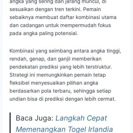
angka yang sering dan jarang muncul, di
sesuaikan dengan tren terkini. Pemain
sebaiknya membuat daftar kombinasi utama
dan cadangan untuk mempermudah fokus
pada angka paling potensial.
Kombinasi yang seimbang antara angka tinggi,
rendah, genap, dan ganjil memberikan
pendekatan prediksi yang lebih terstruktur.
Strategi ini memungkinkan pemain tetap
fleksibel menyesuaikan pilihan angka
berdasarkan pola terbaru, sehingga setiap
undian bisa di prediksi dengan lebih cermat.
Baca Juga:
Langkah Cepat
Memenangkan Togel Irlandia