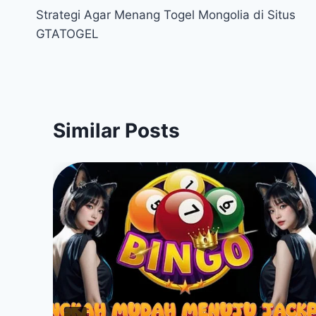
Strategi Agar Menang Togel Mongolia di Situs
navigation
GTATOGEL
Similar Posts