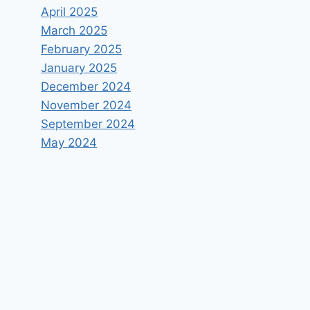
April 2025
March 2025
February 2025
January 2025
December 2024
November 2024
September 2024
May 2024