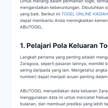
Untuk menang dalam permainan togel, termas
mengandalkan keberuntungan. Dibutuhkan str
yang baik. Berikut ini
TOGEL ONLINE HADIAH
dapat membantu Anda meningkatkan kemenan
ABUTOGEL.
1. Pelajari Pola Keluaran 
Langkah pertama yang penting adalah mengan
Zaragoza, seperti pasaran lainnya, memiliki
sering daripada yang lain. Mengetahui angka
number) dapat menjadi acuan penting dala
ABUTOGEL menyediakan data keluaran Zarago
menggunakan data ini untuk mencatat frekue
bulanan, dan membuat prediksi yang lebih t