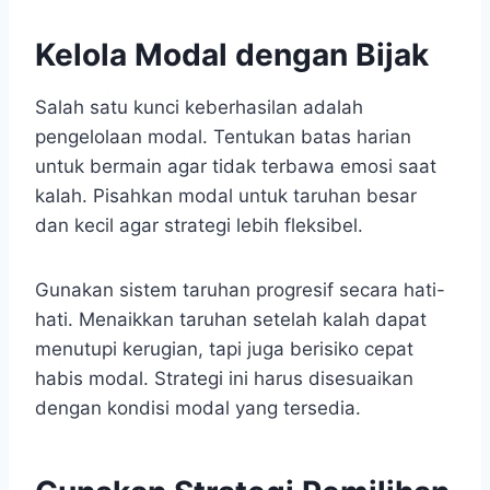
Kelola Modal dengan Bijak
Salah satu kunci keberhasilan adalah
pengelolaan modal. Tentukan batas harian
untuk bermain agar tidak terbawa emosi saat
kalah. Pisahkan modal untuk taruhan besar
dan kecil agar strategi lebih fleksibel.
Gunakan sistem taruhan progresif secara hati-
hati. Menaikkan taruhan setelah kalah dapat
menutupi kerugian, tapi juga berisiko cepat
habis modal. Strategi ini harus disesuaikan
dengan kondisi modal yang tersedia.