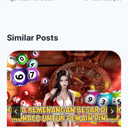
Similar Posts