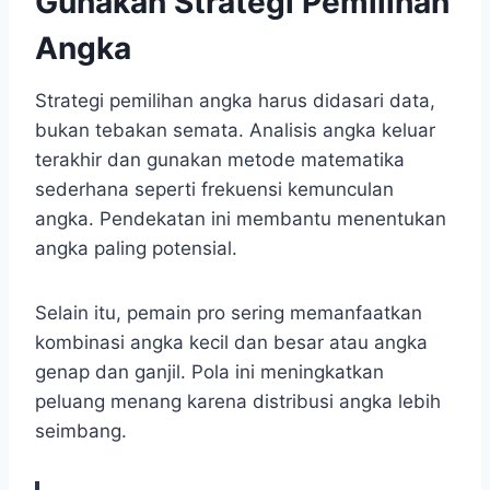
Gunakan Strategi Pemilihan
Angka
Strategi pemilihan angka harus didasari data,
bukan tebakan semata. Analisis angka keluar
terakhir dan gunakan metode matematika
sederhana seperti frekuensi kemunculan
angka. Pendekatan ini membantu menentukan
angka paling potensial.
Selain itu, pemain pro sering memanfaatkan
kombinasi angka kecil dan besar atau angka
genap dan ganjil. Pola ini meningkatkan
peluang menang karena distribusi angka lebih
seimbang.