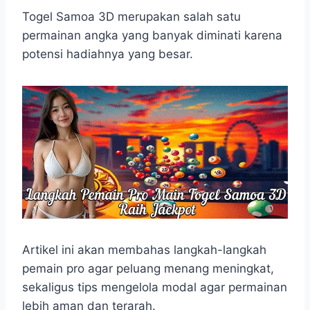
h
a
e
e
k
i
a
c
s
l
y
n
Togel Samoa 3D merupakan salah satu
t
e
s
e
p
e
permainan angka yang banyak diminati karena
s
b
e
g
e
potensi hadiahnya yang besar.
A
o
n
r
p
o
g
a
p
k
e
m
r
Artikel ini akan membahas langkah-langkah
pemain pro agar peluang menang meningkat,
sekaligus tips mengelola modal agar permainan
lebih aman dan terarah.