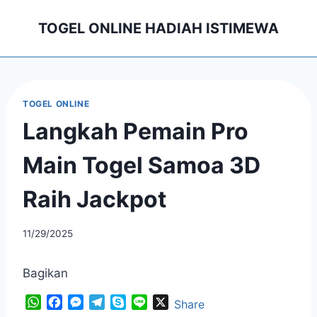
Skip
TOGEL ONLINE HADIAH ISTIMEWA
to
content
TOGEL ONLINE
Langkah Pemain Pro
Main Togel Samoa 3D
Raih Jackpot
By
11/29/2025
adminreto
Bagikan
W
F
M
T
S
L
X
Share