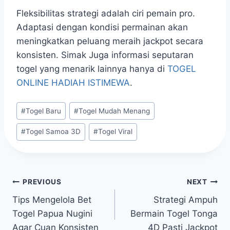
Fleksibilitas strategi adalah ciri pemain pro.
Adaptasi dengan kondisi permainan akan
meningkatkan peluang meraih jackpot secara
konsisten. Simak Juga informasi seputaran
togel yang menarik lainnya hanya di
TOGEL
ONLINE HADIAH ISTIMEWA
.
Post
#
Togel Baru
#
Togel Mudah Menang
Tags:
#
Togel Samoa 3D
#
Togel Viral
Post
PREVIOUS
NEXT
Tips Mengelola Bet
Strategi Ampuh
navigation
Togel Papua Nugini
Bermain Togel Tonga
Agar Cuan Konsisten
4D Pasti Jackpot