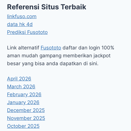
Referensi Situs Terbaik
linkfuso.com
data hk 4d
Prediksi Fusototo
Link alternatif
Fusototo
daftar dan login 100%
aman mudah gampang memberikan jackpot
besar yang bisa anda dapatkan di sini.
April 2026
March 2026
February 2026
January 2026
December 2025
November 2025
October 2025