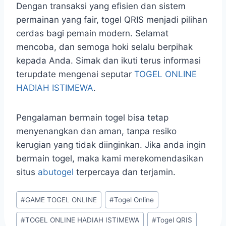
Dengan transaksi yang efisien dan sistem
permainan yang fair, togel QRIS menjadi pilihan
cerdas bagi pemain modern. Selamat
mencoba, dan semoga hoki selalu berpihak
kepada Anda. Simak dan ikuti terus informasi
terupdate mengenai seputar
TOGEL ONLINE
HADIAH ISTIMEWA
.
Pengalaman bermain togel bisa tetap
menyenangkan dan aman, tanpa resiko
kerugian yang tidak diinginkan. Jika anda ingin
bermain togel, maka kami merekomendasikan
situs
abutogel
terpercaya dan terjamin.
Post
#
GAME TOGEL ONLINE
#
Togel Online
Tags:
#
TOGEL ONLINE HADIAH ISTIMEWA
#
Togel QRIS