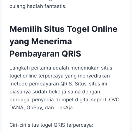
pulang hadiah fantastis.
Memilih Situs Togel Online
yang Menerima
Pembayaran QRIS
Langkah pertama adalah menemukan situs
togel online terpercaya yang menyediakan
metode pembayaran QRIS. Situs-situs ini
biasanya sudah bekerja sama dengan
berbagai penyedia dompet digital seperti OVO,
DANA, GoPay, dan LinkAja.
Ciri-ciri situs togel QRIS terpercaya: