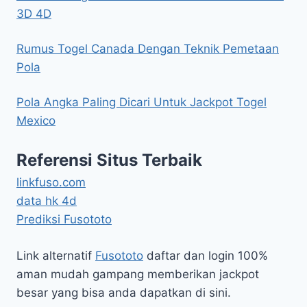
3D 4D
Rumus Togel Canada Dengan Teknik Pemetaan
Pola
Pola Angka Paling Dicari Untuk Jackpot Togel
Mexico
Referensi Situs Terbaik
linkfuso.com
data hk 4d
Prediksi Fusototo
Link alternatif
Fusototo
daftar dan login 100%
aman mudah gampang memberikan jackpot
besar yang bisa anda dapatkan di sini.