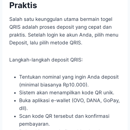
Praktis
Salah satu keunggulan utama bermain togel
QRIS adalah proses deposit yang cepat dan
praktis. Setelah login ke akun Anda, pilih menu
Deposit, lalu pilih metode QRIS.
Langkah-langkah deposit QRIS:
Tentukan nominal yang ingin Anda deposit
(minimal biasanya Rp10.000).
Sistem akan menampilkan kode QR unik.
Buka aplikasi e-wallet (OVO, DANA, GoPay,
dll).
Scan kode QR tersebut dan konfirmasi
pembayaran.