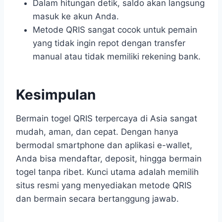
Dalam hitungan detik, saldo akan langsung
masuk ke akun Anda.
Metode QRIS sangat cocok untuk pemain
yang tidak ingin repot dengan transfer
manual atau tidak memiliki rekening bank.
Kesimpulan
Bermain togel QRIS terpercaya di Asia sangat
mudah, aman, dan cepat. Dengan hanya
bermodal smartphone dan aplikasi e-wallet,
Anda bisa mendaftar, deposit, hingga bermain
togel tanpa ribet. Kunci utama adalah memilih
situs resmi yang menyediakan metode QRIS
dan bermain secara bertanggung jawab.