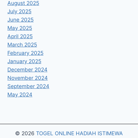
August 2025
July 2025
June 2025
May 2025
April 2025
March 2025
February 2025
January 2025
December 2024
November 2024
September 2024
May 2024
© 2026
TOGEL ONLINE HADIAH ISTIMEWA