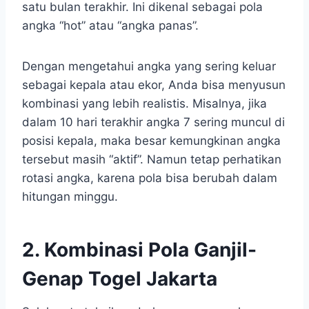
satu bulan terakhir. Ini dikenal sebagai pola
angka “hot” atau “angka panas”.
Dengan mengetahui angka yang sering keluar
sebagai kepala atau ekor, Anda bisa menyusun
kombinasi yang lebih realistis. Misalnya, jika
dalam 10 hari terakhir angka 7 sering muncul di
posisi kepala, maka besar kemungkinan angka
tersebut masih “aktif”. Namun tetap perhatikan
rotasi angka, karena pola bisa berubah dalam
hitungan minggu.
2. Kombinasi Pola Ganjil-
Genap Togel Jakarta