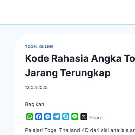
Skip
to
content
TOGEL ONLINE
Kode Rahasia Angka To
Jarang Terungkap
By
12/02/2025
adminreto
Bagikan
W
F
M
T
S
L
X
Share
h
a
e
e
k
i
a
c
s
l
y
n
Pelajari Togel Thailand 4D dari sisi analis