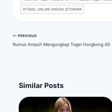
Tags:
#
TOGEL ONLINE HADIAH ISTIMEWA
Post
PREVIOUS
Rumus Ampuh Mengungkap Togel Hongkong 4D
navigation
Similar Posts