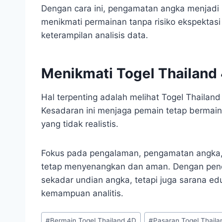
Dengan cara ini, pengamatan angka menjadi
menikmati permainan tanpa risiko ekspektasi 
keterampilan analisis data.
Menikmati Togel Thailand
Hal terpenting adalah melihat Togel Thailan
Kesadaran ini menjaga pemain tetap bermain
yang tidak realistis.
Fokus pada pengalaman, pengamatan angka
tetap menyenangkan dan aman. Dengan pendek
sekadar undian angka, tetapi juga sarana ed
kemampuan analitis.
Post
#
Bermain Togel Thailand 4D
#
Pasaran Togel Thail