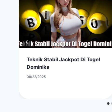
i
Teknik Stabil Jackpot Di Togel
Dominika
08/22/2025