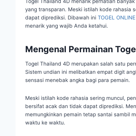
Togel Thailand 4D menarik perhatian banyak 
yang transparan. Meski istilah kode rahasia s
dapat diprediksi. Dibawah ini
TOGEL ONLINE
menarik yang wajib Anda ketahui.
Mengenal Permainan Togel
Togel Thailand 4D merupakan salah satu per
Sistem undian ini melibatkan empat digit an
sensasi menebak angka bagi para pemain.
Meski istilah kode rahasia sering muncul, p
bersifat acak dan tidak dapat diprediksi. Men
memungkinkan pemain tetap santai sambil mem
waktu ke waktu.