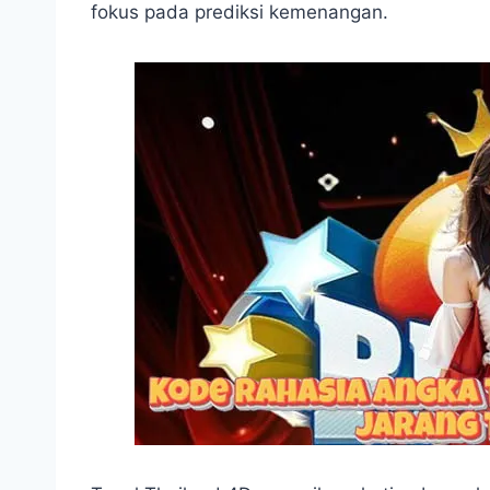
t
e
s
e
p
e
fokus pada prediksi kemenangan.
s
b
e
g
e
A
o
n
r
p
o
g
a
p
k
e
m
r