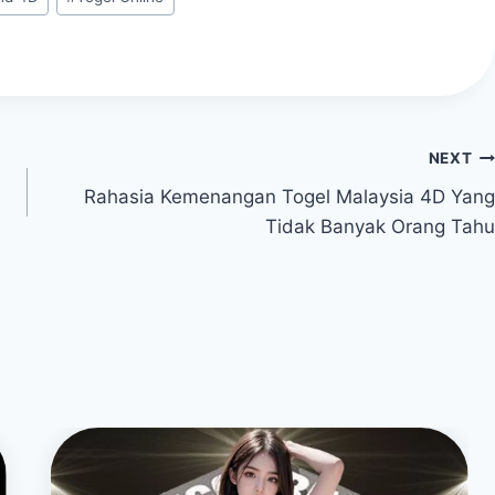
NEXT
Rahasia Kemenangan Togel Malaysia 4D Yang
Tidak Banyak Orang Tahu