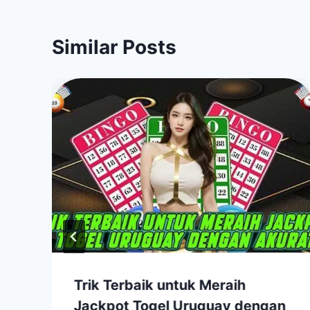
Similar Posts
Trik Terbaik untuk Meraih
Jackpot Togel Uruguay dengan