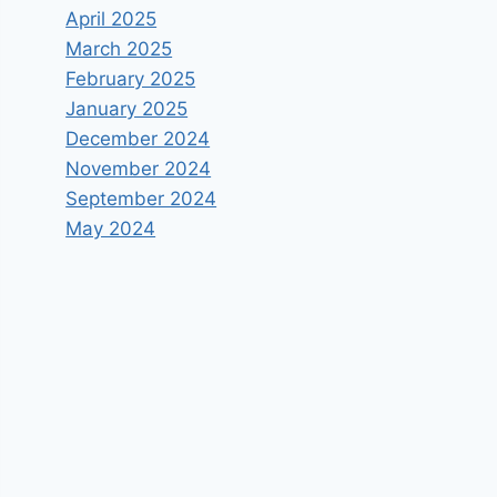
April 2025
March 2025
February 2025
January 2025
December 2024
November 2024
September 2024
May 2024