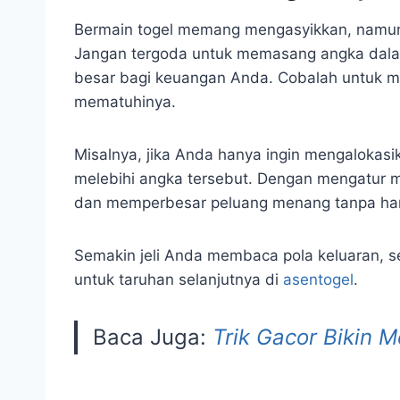
Bermain togel memang mengasyikkan, namun 
Jangan tergoda untuk memasang angka dalam 
besar bagi keuangan Anda. Cobalah untuk men
mematuhinya.
Misalnya, jika Anda hanya ingin mengalokasi
melebihi angka tersebut. Dengan mengatur m
dan memperbesar peluang menang tanpa har
Semakin jeli Anda membaca pola keluaran, s
untuk taruhan selanjutnya di
asentogel
.
Baca Juga:
Trik Gacor Bikin 