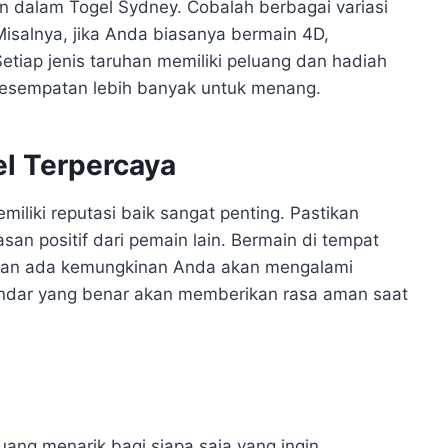
n dalam Togel Sydney. Cobalah berbagai variasi
isalnya, jika Anda biasanya bermain 4D,
tiap jenis taruhan memiliki peluang dan hadiah
esempatan lebih banyak untuk menang.
el Terpercaya
iliki reputasi baik sangat penting. Pastikan
asan positif dari pemain lain. Bermain di tempat
i, dan ada kemungkinan Anda akan mengalami
andar yang benar akan memberikan rasa aman saat
ng menarik bagi siapa saja yang ingin