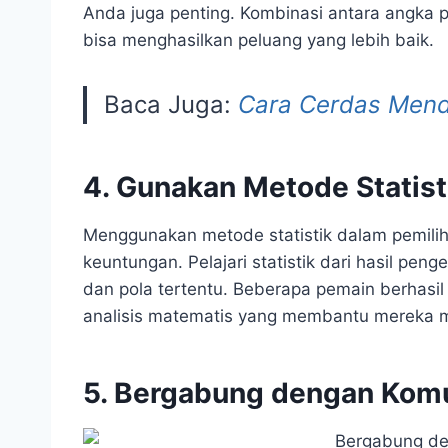
Anda juga penting. Kombinasi antara angka 
bisa menghasilkan peluang yang lebih baik.
Baca Juga:
Cara Cerdas Mend
4. Gunakan Metode Statist
Menggunakan metode statistik dalam pemili
keuntungan. Pelajari statistik dari hasil pe
dan pola tertentu. Beberapa pemain berhas
analisis matematis yang membantu mereka 
5. Bergabung dengan Komu