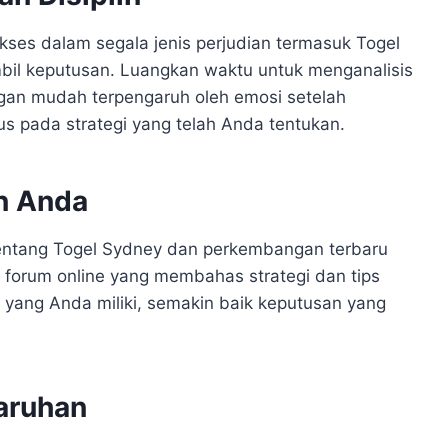
ukses dalam segala jenis perjudian termasuk Togel
il keputusan. Luangkan waktu untuk menganalisis
ngan mudah terpengaruh oleh emosi setelah
s pada strategi yang telah Anda tentukan.
n Anda
entang Togel Sydney dan perkembangan terbaru
u forum online yang membahas strategi dan tips
yang Anda miliki, semakin baik keputusan yang
Taruhan