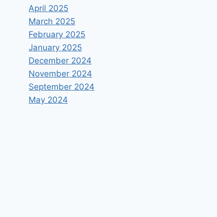
April 2025
March 2025
February 2025
January 2025
December 2024
November 2024
September 2024
May 2024