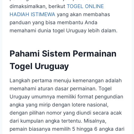
dimaksimalkan, berikut
TOGEL ONLINE
HADIAH ISTIMEWA
yang akan membahas
panduan yang bisa membantu Anda
memahami dunia togel Uruguay lebih dalam.
Pahami Sistem Permainan
Togel Uruguay
Langkah pertama menuju kemenangan adalah
memahami aturan dasar permainan. Togel
Uruguay umumnya memiliki format pengundian
angka yang mirip dengan lotere nasional,
dengan pilihan nomor yang diundi secara acak
dari kumpulan angka tertentu. Misalnya,
pemain biasanya memilih 5 hingga 6 angka dari