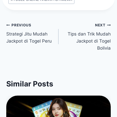
Post
PREVIOUS
NEXT
Strategi Jitu Mudah
Tips dan Trik Mudah
navigation
Jackpot di Togel Peru
Jackpot di Togel
Bolivia
Similar Posts