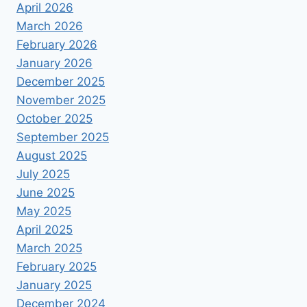
April 2026
March 2026
February 2026
January 2026
December 2025
November 2025
October 2025
September 2025
August 2025
July 2025
June 2025
May 2025
April 2025
March 2025
February 2025
January 2025
December 2024