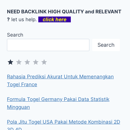
NEED BACKLINK HIGH QUALITY and RELEVANT
?
let us help.
click here
Search
Search
Rating: 1 out of 5.
Rahasia Prediksi Akurat Untuk Memenangkan
Togel France
Formula Togel Germany Pakai Data Statistik
Mingguan
Pola Jitu Togel USA Pakai Metode Kombinasi 2D
3D 4D