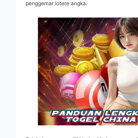
t
e
s
e
p
e
penggemar lotere angka.
s
b
e
g
e
A
o
n
r
p
o
g
a
p
k
e
m
r