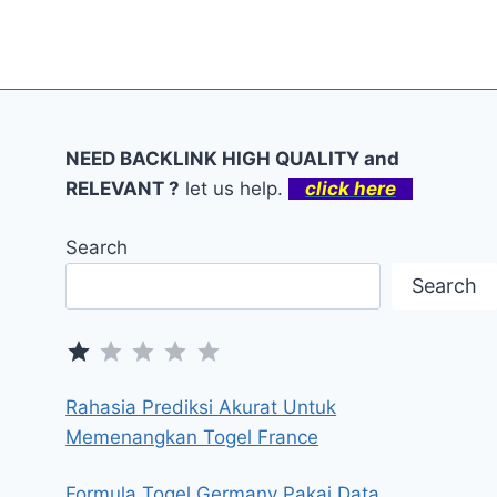
NEED BACKLINK HIGH QUALITY and
RELEVANT ?
let us help.
click here
Search
Search
Rating: 1 out of 5.
Rahasia Prediksi Akurat Untuk
Memenangkan Togel France
Formula Togel Germany Pakai Data