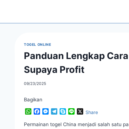
Skip
to
content
TOGEL ONLINE
Panduan Lengkap Cara 
Supaya Profit
By
09/23/2025
adminreto
Bagikan
W
F
M
T
S
L
X
Share
h
a
e
e
k
i
a
c
s
l
y
n
Permainan togel China menjadi salah satu pa