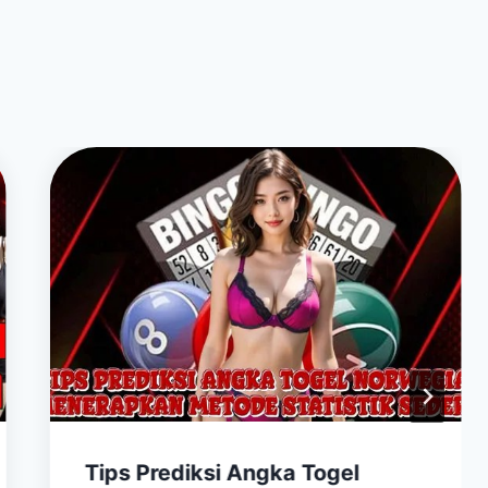
Tips Prediksi Angka Togel