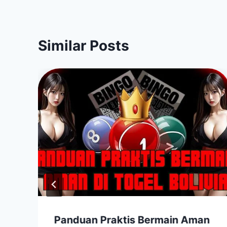
Similar Posts
Panduan Praktis Bermain Aman