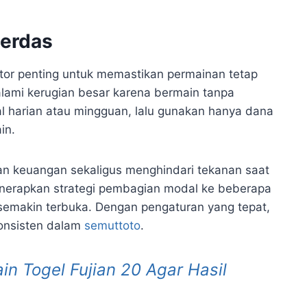
erdas
ktor penting untuk memastikan permainan tetap
ami kerugian besar karena bermain tanpa
l harian atau mingguan, lalu gunakan hanya dana
in.
lan keuangan sekaligus menghindari tekanan saat
enerapkan strategi pembagian modal ke beberapa
emakin terbuka. Dengan pengaturan yang tepat,
konsisten dalam
semuttoto
.
in Togel Fujian 20 Agar Hasil