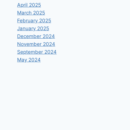
April 2025
March 2025
February 2025
January 2025
December 2024
November 2024
September 2024
May 2024