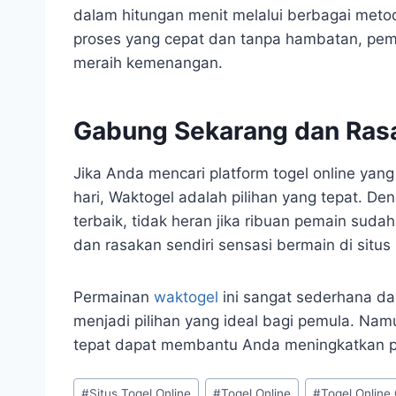
dalam hitungan menit melalui berbagai meto
proses yang cepat dan tanpa hambatan, pem
meraih kemenangan.
Gabung Sekarang dan Rasa
Jika Anda mencari platform togel online yan
hari, Waktogel adalah pilihan yang tepat. Den
terbaik, tidak heran jika ribuan pemain sud
dan rasakan sendiri sensasi bermain di situs 
Permainan
waktogel
ini sangat sederhana da
menjadi pilihan yang ideal bagi pemula. Na
tepat dapat membantu Anda meningkatkan 
Post
#
Situs Togel Online
#
Togel Online
#
Togel Online