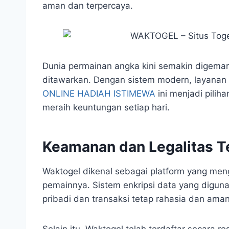
t
e
s
e
p
e
aman dan terpercaya.
s
b
e
g
e
A
o
n
r
p
o
g
a
p
k
e
m
r
Dunia permainan angka kini semakin digema
ditawarkan. Dengan sistem modern, layanan 
ONLINE HADIAH ISTIMEWA
ini menjadi pilih
meraih keuntungan setiap hari.
Keamanan dan Legalitas T
Waktogel dikenal sebagai platform yang m
pemainnya. Sistem enkripsi data yang digun
pribadi dan transaksi tetap rahasia dan aman