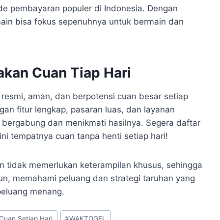
de pembayaran populer di Indonesia. Dengan
ain bisa fokus sepenuhnya untuk bermain dan
kan Cuan Tiap Hari
g resmi, aman, dan berpotensi cuan besar setiap
gan fitur lengkap, pasaran luas, dan layanan
ah bergabung dan menikmati hasilnya. Segera daftar
ini tempatnya cuan tanpa henti setiap hari!
n tidak memerlukan keterampilan khusus, sehingga
mun, memahami peluang dan strategi taruhan yang
peluang menang.
 Cuan Setiap Hari
#
WAKTOGEL