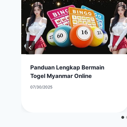
Panduan Lengkap Bermain
Togel Myanmar Online
07/30/2025