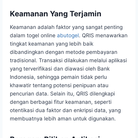
Keamanan Yang Terjamin
Keamanan adalah faktor yang sangat penting
dalam togel online
abutogel
. QRIS menawarkan
tingkat keamanan yang lebih baik
dibandingkan dengan metode pembayaran
tradisional. Transaksi dilakukan melalui aplikasi
yang terverifikasi dan diawasi oleh Bank
Indonesia, sehingga pemain tidak perlu
khawatir tentang potensi penipuan atau
pencurian data. Selain itu, QRIS dilengkapi
dengan berbagai fitur keamanan, seperti
otentikasi dua faktor dan enkripsi data, yang
membuatnya lebih aman untuk digunakan.