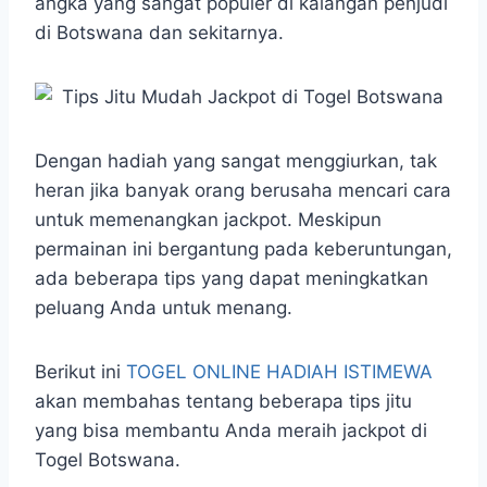
angka yang sangat populer di kalangan penjudi
s
b
e
g
e
di Botswana dan sekitarnya.
A
o
n
r
p
o
g
a
p
k
e
m
r
Dengan hadiah yang sangat menggiurkan, tak
heran jika banyak orang berusaha mencari cara
untuk memenangkan jackpot. Meskipun
permainan ini bergantung pada keberuntungan,
ada beberapa tips yang dapat meningkatkan
peluang Anda untuk menang.
Berikut ini
TOGEL ONLINE HADIAH ISTIMEWA
akan membahas tentang beberapa tips jitu
yang bisa membantu Anda meraih jackpot di
Togel Botswana.