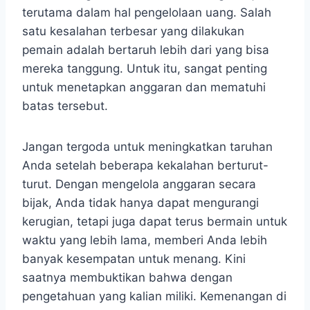
terutama dalam hal pengelolaan uang. Salah
satu kesalahan terbesar yang dilakukan
pemain adalah bertaruh lebih dari yang bisa
mereka tanggung. Untuk itu, sangat penting
untuk menetapkan anggaran dan mematuhi
batas tersebut.
Jangan tergoda untuk meningkatkan taruhan
Anda setelah beberapa kekalahan berturut-
turut. Dengan mengelola anggaran secara
bijak, Anda tidak hanya dapat mengurangi
kerugian, tetapi juga dapat terus bermain untuk
waktu yang lebih lama, memberi Anda lebih
banyak kesempatan untuk menang. Kini
saatnya membuktikan bahwa dengan
pengetahuan yang kalian miliki. Kemenangan di