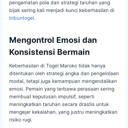
pengamatan pola dan strategi taruhan yang
bijak sering kali menjadi kunci keberhasilan di
tribuntogel
.
Mengontrol Emosi dan
Konsistensi Bermain
Keberhasilan di Togel Maroko tidak hanya
ditentukan oleh strategi angka dan pengelolaan
modal, tetapi juga kemampuan mengendalikan
emosi. Pemain yang terbawa perasaan sering
membuat keputusan impulsif, seperti
meningkatkan taruhan secara drastis untuk
mengejar kekalahan, yang justru meningkatkan
risiko rugi.