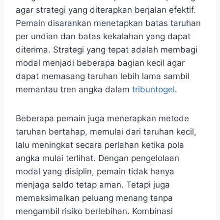
agar strategi yang diterapkan berjalan efektif.
Pemain disarankan menetapkan batas taruhan
per undian dan batas kekalahan yang dapat
diterima. Strategi yang tepat adalah membagi
modal menjadi beberapa bagian kecil agar
dapat memasang taruhan lebih lama sambil
memantau tren angka dalam
tribuntogel
.
Beberapa pemain juga menerapkan metode
taruhan bertahap, memulai dari taruhan kecil,
lalu meningkat secara perlahan ketika pola
angka mulai terlihat. Dengan pengelolaan
modal yang disiplin, pemain tidak hanya
menjaga saldo tetap aman. Tetapi juga
memaksimalkan peluang menang tanpa
mengambil risiko berlebihan. Kombinasi