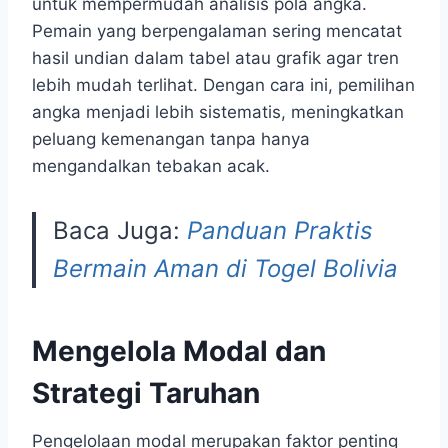
untuk mempermudah analisis pola angka.
Pemain yang berpengalaman sering mencatat
hasil undian dalam tabel atau grafik agar tren
lebih mudah terlihat. Dengan cara ini, pemilihan
angka menjadi lebih sistematis, meningkatkan
peluang kemenangan tanpa hanya
mengandalkan tebakan acak.
Baca Juga:
Panduan Praktis
Bermain Aman di Togel Bolivia
Mengelola Modal dan
Strategi Taruhan
Pengelolaan modal merupakan faktor penting