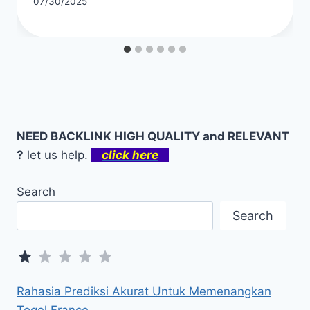
07/30/2025
NEED BACKLINK HIGH QUALITY and RELEVANT
?
let us help.
click here
Search
Search
Rating: 1 out of 5.
Rahasia Prediksi Akurat Untuk Memenangkan