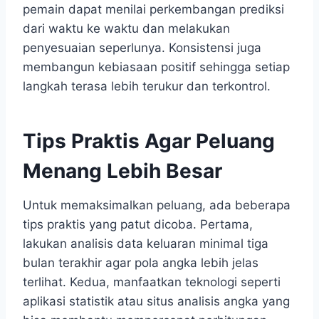
pemain dapat menilai perkembangan prediksi
dari waktu ke waktu dan melakukan
penyesuaian seperlunya. Konsistensi juga
membangun kebiasaan positif sehingga setiap
langkah terasa lebih terukur dan terkontrol.
Tips Praktis Agar Peluang
Menang Lebih Besar
Untuk memaksimalkan peluang, ada beberapa
tips praktis yang patut dicoba. Pertama,
lakukan analisis data keluaran minimal tiga
bulan terakhir agar pola angka lebih jelas
terlihat. Kedua, manfaatkan teknologi seperti
aplikasi statistik atau situs analisis angka yang