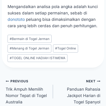
Mengandalkan analisa pola angka adalah kunci
sukses dalam setiap permainan, sebab di
donototo
peluang bisa dimaksimalkan dengan
cara yang lebih cerdas dan penuh perhitungan.
Post
#
Bermain di Togel Jerman
Tags:
#
Menang di Togel Jerman
#
Togel Online
#
TOGEL ONLINE HADIAH ISTIMEWA
Post
PREVIOUS
NEXT
Trik Ampuh Memilih
Panduan Rahasia
navigation
Nomor Tepat di Togel
Jackpot Harian di
Australia
Togel Spanyol