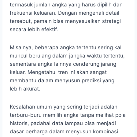
termasuk jumlah angka yang harus dipilih dan
frekuensi keluaran. Dengan mengenali detail
tersebut, pemain bisa menyesuaikan strategi
secara lebih efektif.
Misalnya, beberapa angka tertentu sering kali
muncul berulang dalam jangka waktu tertentu,
sementara angka lainnya cenderung jarang
keluar. Mengetahui tren ini akan sangat
membantu dalam menyusun prediksi yang
lebih akurat.
Kesalahan umum yang sering terjadi adalah
terburu-buru memilih angka tanpa melihat pola
historis, padahal data lampau bisa menjadi
dasar berharga dalam menyusun kombinasi.