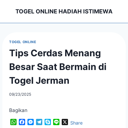
Skip
TOGEL ONLINE HADIAH ISTIMEWA
to
content
TOGEL ONLINE
Tips Cerdas Menang
Besar Saat Bermain di
Togel Jerman
By
09/23/2025
adminreto
Bagikan
W
F
M
T
S
L
X
Share