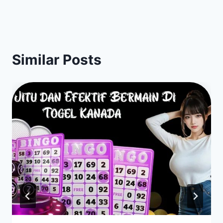
Similar Posts