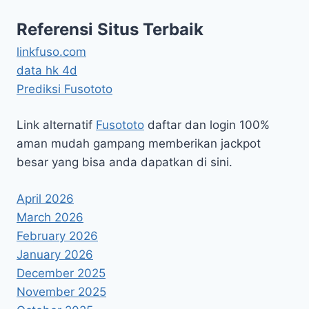
Referensi Situs Terbaik
linkfuso.com
data hk 4d
Prediksi Fusototo
Link alternatif
Fusototo
daftar dan login 100%
aman mudah gampang memberikan jackpot
besar yang bisa anda dapatkan di sini.
April 2026
March 2026
February 2026
January 2026
December 2025
November 2025