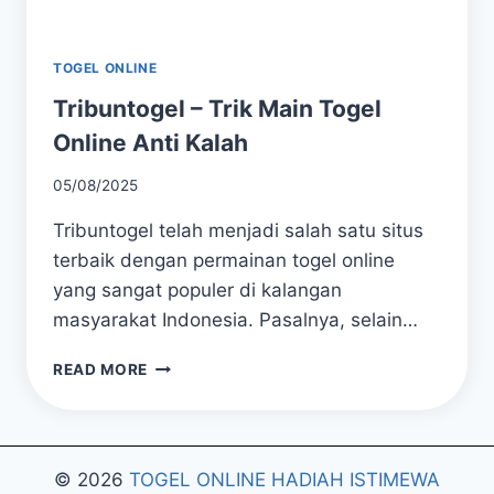
TOGEL ONLINE
Tribuntogel – Trik Main Togel
Online Anti Kalah
05/08/2025
Tribuntogel telah menjadi salah satu situs
terbaik dengan permainan togel online
yang sangat populer di kalangan
masyarakat Indonesia. Pasalnya, selain…
TRIBUNTOGEL
READ MORE
–
TRIK
MAIN
TOGEL
© 2026
TOGEL ONLINE HADIAH ISTIMEWA
ONLINE