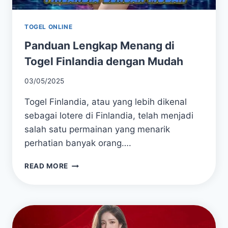
TOGEL ONLINE
Panduan Lengkap Menang di
Togel Finlandia dengan Mudah
03/05/2025
Togel Finlandia, atau yang lebih dikenal
sebagai lotere di Finlandia, telah menjadi
salah satu permainan yang menarik
perhatian banyak orang….
PANDUAN
READ MORE
LENGKAP
MENANG
DI
TOGEL
FINLANDIA
DENGAN