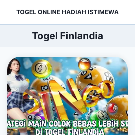
Skip
TOGEL ONLINE HADIAH ISTIMEWA
to
content
Togel Finlandia