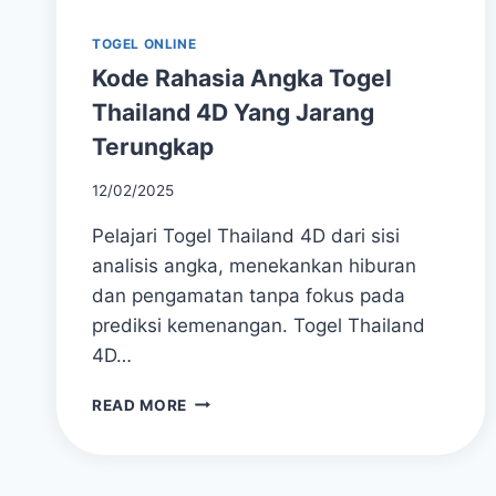
TOGEL ONLINE
Kode Rahasia Angka Togel
Thailand 4D Yang Jarang
Terungkap
12/02/2025
Pelajari Togel Thailand 4D dari sisi
analisis angka, menekankan hiburan
dan pengamatan tanpa fokus pada
prediksi kemenangan. Togel Thailand
4D…
KODE
READ MORE
RAHASIA
ANGKA
TOGEL
THAILAND