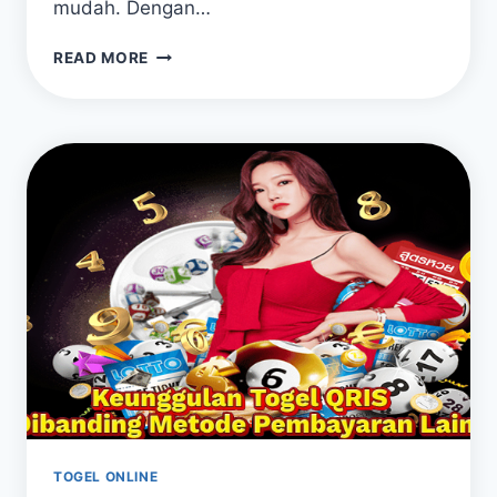
mudah. Dengan…
MAIN
READ MORE
TOGEL
LEBIH
AMAN
DAN
CEPAT
DENGAN
QRIS
TOGEL ONLINE