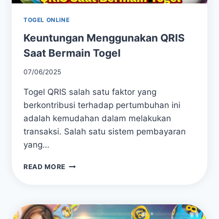
TOGEL ONLINE
Keuntungan Menggunakan QRIS
Saat Bermain Togel
07/06/2025
Togel QRIS salah satu faktor yang
berkontribusi terhadap pertumbuhan ini
adalah kemudahan dalam melakukan
transaksi. Salah satu sistem pembayaran
yang…
KEUNTUNGAN
READ MORE
MENGGUNAKAN
QRIS
SAAT
BERMAIN
TOGEL