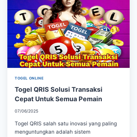
QRIS
TOGEL ONLINE
Togel QRIS Solusi Transaksi
Cepat Untuk Semua Pemain
07/06/2025
Togel QRIS salah satu inovasi yang paling
menguntungkan adalah sistem