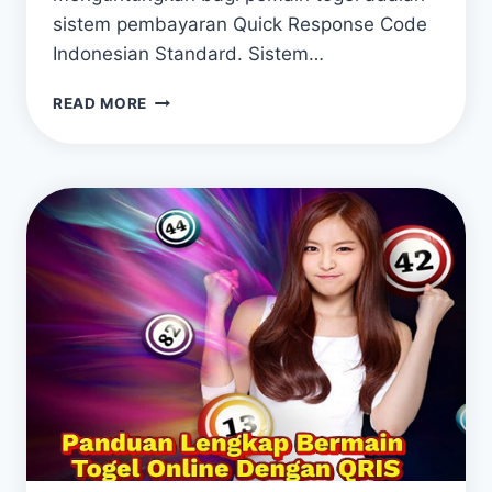
sistem pembayaran Quick Response Code
Indonesian Standard. Sistem…
ALASAN
READ MORE
MENGAPA
PEMAIN
TOGEL
BERALIH
KE
PEMBAYARAN
QRIS