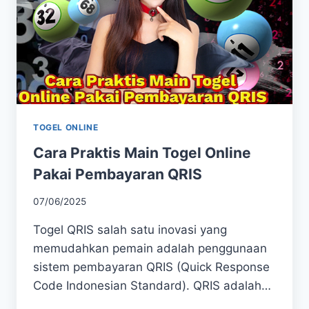
TOGEL ONLINE
Cara Praktis Main Togel Online
Pakai Pembayaran QRIS
07/06/2025
Togel QRIS salah satu inovasi yang
memudahkan pemain adalah penggunaan
sistem pembayaran QRIS (Quick Response
Code Indonesian Standard). QRIS adalah…