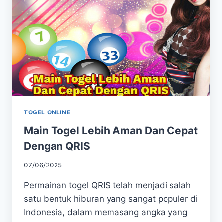
TOGEL ONLINE
Main Togel Lebih Aman Dan Cepat
Dengan QRIS
07/06/2025
Permainan togel QRIS telah menjadi salah
satu bentuk hiburan yang sangat populer di
Indonesia, dalam memasang angka yang