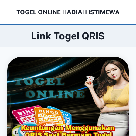
Skip
TOGEL ONLINE HADIAH ISTIMEWA
to
content
Link Togel QRIS