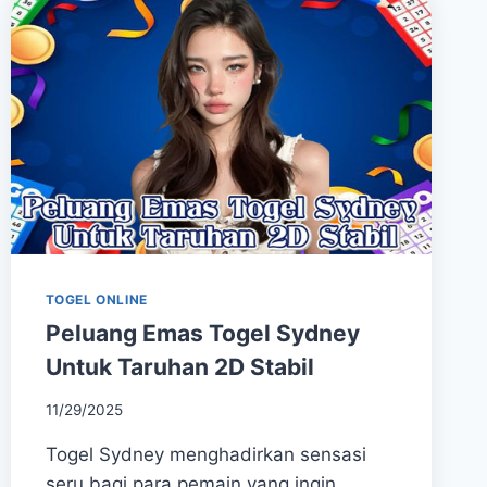
3D
AKURAT
TOGEL ONLINE
Peluang Emas Togel Sydney
Untuk Taruhan 2D Stabil
11/29/2025
Togel Sydney menghadirkan sensasi
seru bagi para pemain yang ingin