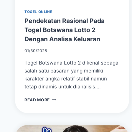
TOGEL ONLINE
Pendekatan Rasional Pada
Togel Botswana Lotto 2
Dengan Analisa Keluaran
01/30/2026
Togel Botswana Lotto 2 dikenal sebagai
salah satu pasaran yang memiliki
karakter angka relatif stabil namun
tetap dinamis untuk dianalisis….
PENDEKATAN
READ MORE
RASIONAL
PADA
TOGEL
BOTSWANA
LOTTO