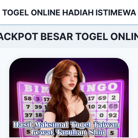
TOGEL ONLINE HADIAH ISTIMEWA
ACKPOT BESAR TOGEL ONLI