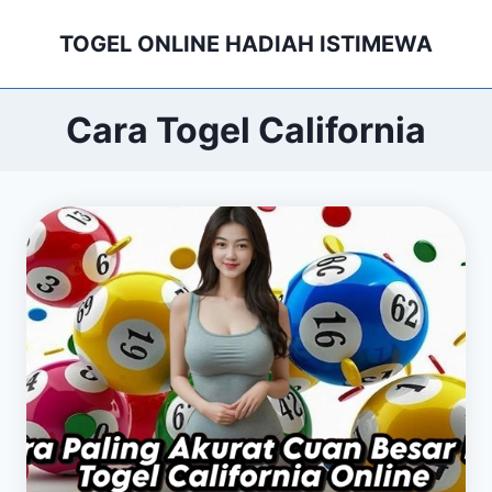
Skip
TOGEL ONLINE HADIAH ISTIMEWA
to
content
Cara Togel California