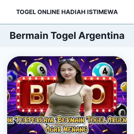
Skip
TOGEL ONLINE HADIAH ISTIMEWA
to
content
Bermain Togel Argentina