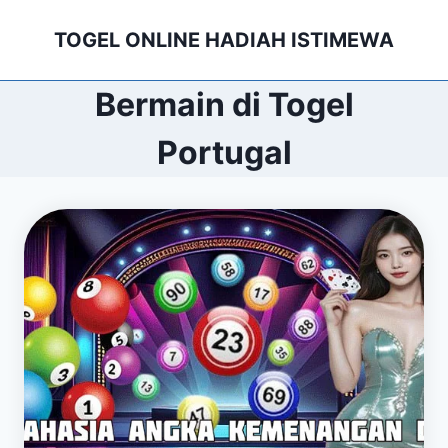
Skip
TOGEL ONLINE HADIAH ISTIMEWA
to
content
Bermain di Togel
Portugal