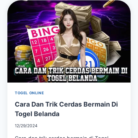
TOGEL
BELANDA
UNTUK
HASIL
MAKSIMAL
TOGEL ONLINE
Cara Dan Trik Cerdas Bermain Di
Togel Belanda
12/29/2024