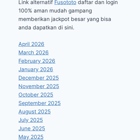
Link alternatif
Fusototo
daftar dan login
100% aman mudah gampang
memberikan jackpot besar yang bisa
anda dapatkan di sini.
April 2026
March 2026
February 2026
January 2026
December 2025
November 2025
October 2025
September 2025
August 2025
July 2025
June 2025
May 2025