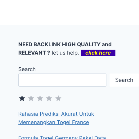
NEED BACKLINK HIGH QUALITY and
RELEVANT ?
let us help.
click here
Search
Search
Rating: 1 out of 5.
Rahasia Prediksi Akurat Untuk
Memenangkan Togel France
Formula Togel Germany Pakai Data