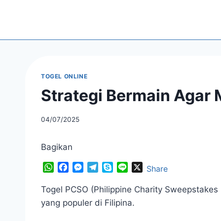
Skip
to
content
TOGEL ONLINE
Strategi Bermain Agar
By
04/07/2025
adminreto
Bagikan
W
F
M
T
S
L
X
Share
h
a
e
e
k
i
a
c
s
l
y
n
Togel PCSO (Philippine Charity Sweepstakes O
t
e
s
e
p
e
yang populer di Filipina.
s
b
e
g
e