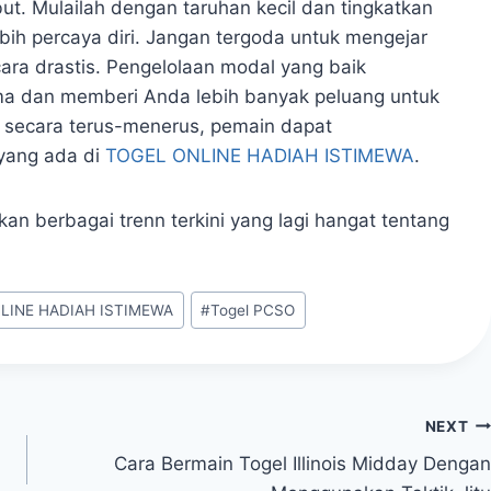
ut. Mulailah dengan taruhan kecil dan tingkatkan
bih percaya diri. Jangan tergoda untuk mengejar
ra drastis. Pengelolaan modal yang baik
ma dan memberi Anda lebih banyak peluang untuk
secara terus-menerus, pemain dapat
 yang ada di
TOGEL ONLINE HADIAH ISTIMEWA
.
 berbagai trenn terkini yang lagi hangat tentang
LINE HADIAH ISTIMEWA
#
Togel PCSO
NEXT
Cara Bermain Togel Illinois Midday Dengan