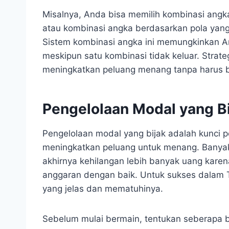
Misalnya, Anda bisa memilih kombinasi angka
atau kombinasi angka berdasarkan pola yang
Sistem kombinasi angka ini memungkinkan 
meskipun satu kombinasi tidak keluar. Strate
meningkatkan peluang menang tanpa harus 
Pengelolaan Modal yang B
Pengelolaan modal yang bijak adalah kunci 
meningkatkan peluang untuk menang. Banya
akhirnya kehilangan lebih banyak uang kare
anggaran dengan baik. Untuk sukses dalam
yang jelas dan mematuhinya.
Sebelum mulai bermain, tentukan seberapa 