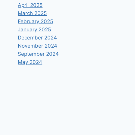
April 2025
March 2025
February 2025
January 2025
December 2024
November 2024
September 2024
May 2024