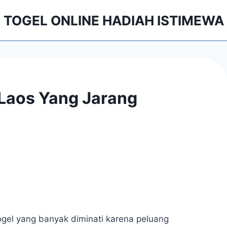
TOGEL ONLINE HADIAH ISTIMEWA
 Laos Yang Jarang
togel yang banyak diminati karena peluang