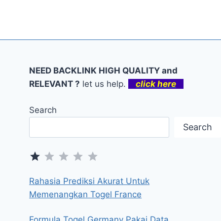
NEED BACKLINK HIGH QUALITY and
RELEVANT ?
let us help.
click here
Search
Search
Rating: 1 out of 5.
Rahasia Prediksi Akurat Untuk
Memenangkan Togel France
Formula Togel Germany Pakai Data