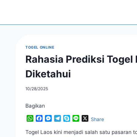
Skip
to
content
TOGEL ONLINE
Rahasia Prediksi Togel
Diketahui
By
10/28/2025
adminreto
Bagikan
W
F
M
T
S
L
X
Share
h
a
e
e
k
i
a
c
s
l
y
n
Togel Laos kini menjadi salah satu pasaran 