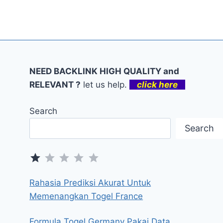
NEED BACKLINK HIGH QUALITY and
RELEVANT ?
let us help.
click here
Search
Search
Rating: 1 out of 5.
Rahasia Prediksi Akurat Untuk
Memenangkan Togel France
Formula Togel Germany Pakai Data