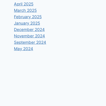
April 2025
March 2025
February 2025
January 2025
December 2024
November 2024
September 2024
May 2024