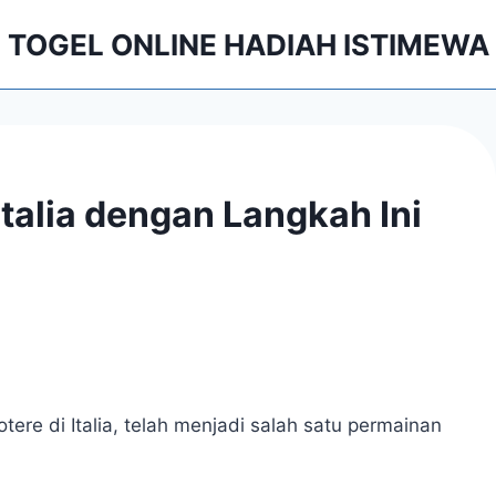
TOGEL ONLINE HADIAH ISTIMEWA
Italia dengan Langkah Ini
lotere di Italia, telah menjadi salah satu permainan