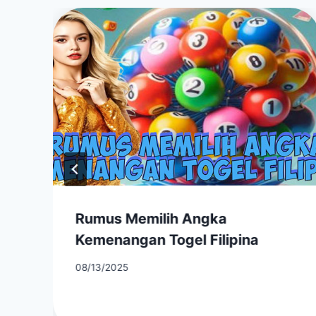
Rumus Memilih Angka
Kemenangan Togel Filipina
08/13/2025