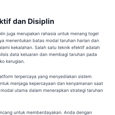
tif dan Disiplin
lin juga merupakan rahasia untuk menang togel
nya menentukan batas modal taruhan harian dan
ami kekalahan. Salah satu teknik efektif adalah
lisis data keluaran dan membagi taruhan pada
ko kerugian.
 platform terpercaya yang menyediakan sistem
 untuk menjaga kepercayaan dan kenyamanan saat
i modal utama dalam menerapkan strategi taruhan
irancang untuk memberdayakan. Anda dengan