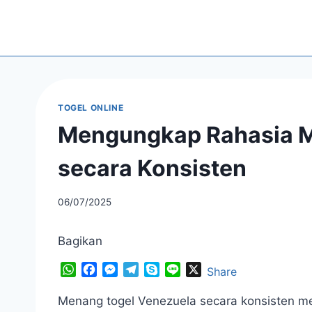
Skip
to
content
TOGEL ONLINE
Mengungkap Rahasia M
secara Konsisten
By
06/07/2025
adminreto
Bagikan
W
F
M
T
S
L
X
Share
h
a
e
e
k
i
a
c
s
l
y
n
Menang togel Venezuela secara konsisten m