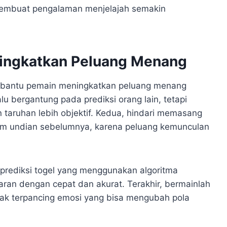
g membuat pengalaman menjelajah semakin
ingkatkan Peluang Menang
mbantu pemain meningkatkan peluang menang
lu bergantung pada prediksi orang lain, tetapi
n taruhan lebih objektif. Kedua, hindari memasang
am undian sebelumnya, karena peluang kemunculan
i prediksi togel yang menggunakan algoritma
ran dengan cepat dan akurat. Terakhir, bermainlah
idak terpancing emosi yang bisa mengubah pola