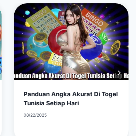
Panduan Angka Akurat Di Togel
Tunisia Setiap Hari
08/22/2025