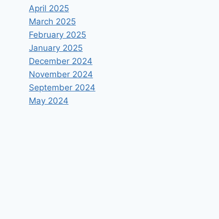
April 2025
March 2025
February 2025
January 2025
December 2024
November 2024
September 2024
May 2024