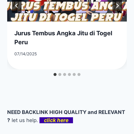
Jurus Tembus Angka Jitu di Togel
Peru
07/14/2025
NEED BACKLINK HIGH QUALITY and RELEVANT
?
let us help.
click here