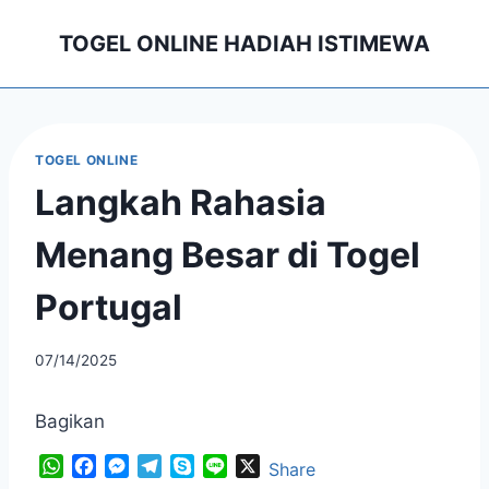
Skip
TOGEL ONLINE HADIAH ISTIMEWA
to
content
TOGEL ONLINE
Langkah Rahasia
Menang Besar di Togel
Portugal
By
07/14/2025
adminreto
Bagikan
W
F
M
T
S
L
X
Share