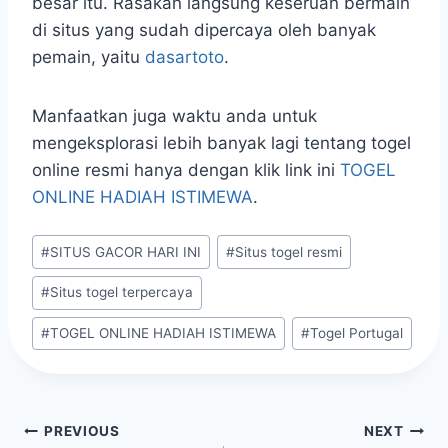
besar itu.
Rasakan langsung keseruan bermain
di situs yang sudah dipercaya oleh banyak
pemain, yaitu
dasartoto
.
Manfaatkan juga waktu anda untuk
mengeksplorasi lebih banyak lagi tentang togel
online resmi hanya dengan klik link ini
TOGEL
ONLINE HADIAH ISTIMEWA
.
Post
#
SITUS GACOR HARI INI
#
Situs togel resmi
Tags:
#
Situs togel terpercaya
#
TOGEL ONLINE HADIAH ISTIMEWA
#
Togel Portugal
Post
PREVIOUS
NEXT