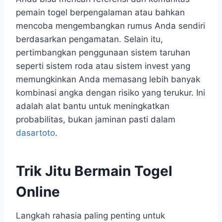
pemain togel berpengalaman atau bahkan
mencoba mengembangkan rumus Anda sendiri
berdasarkan pengamatan. Selain itu,
pertimbangkan penggunaan sistem taruhan
seperti sistem roda atau sistem invest yang
memungkinkan Anda memasang lebih banyak
kombinasi angka dengan risiko yang terukur. Ini
adalah alat bantu untuk meningkatkan
probabilitas, bukan jaminan pasti dalam
dasartoto
.
Trik Jitu Bermain Togel
Online
Langkah rahasia paling penting untuk