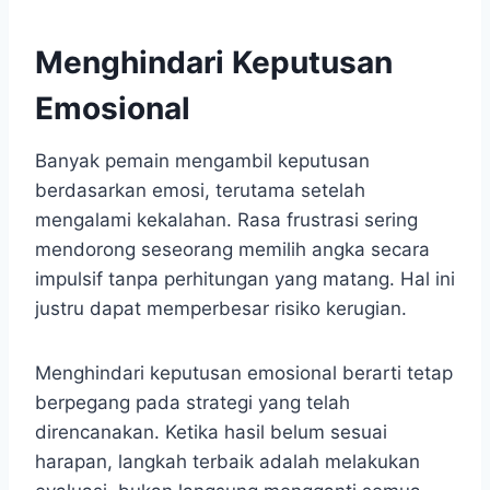
Menghindari Keputusan
Emosional
Banyak pemain mengambil keputusan
berdasarkan emosi, terutama setelah
mengalami kekalahan. Rasa frustrasi sering
mendorong seseorang memilih angka secara
impulsif tanpa perhitungan yang matang. Hal ini
justru dapat memperbesar risiko kerugian.
Menghindari keputusan emosional berarti tetap
berpegang pada strategi yang telah
direncanakan. Ketika hasil belum sesuai
harapan, langkah terbaik adalah melakukan