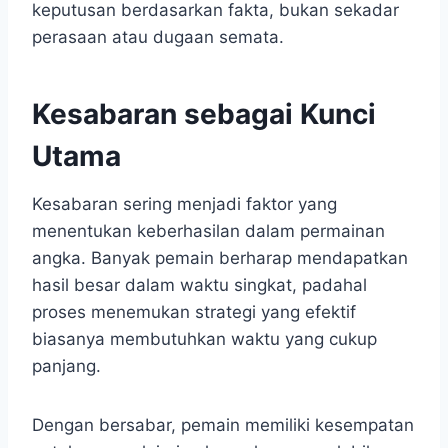
keputusan berdasarkan fakta, bukan sekadar
perasaan atau dugaan semata.
Kesabaran sebagai Kunci
Utama
Kesabaran sering menjadi faktor yang
menentukan keberhasilan dalam permainan
angka. Banyak pemain berharap mendapatkan
hasil besar dalam waktu singkat, padahal
proses menemukan strategi yang efektif
biasanya membutuhkan waktu yang cukup
panjang.
Dengan bersabar, pemain memiliki kesempatan