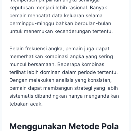
keputusan menjadi lebih rasional. Banyak
pemain mencatat data keluaran selama
berminggu-minggu bahkan berbulan-bulan
untuk menemukan kecenderungan tertentu.
Selain frekuensi angka, pemain juga dapat
memerhatikan kombinasi angka yang sering
muncul bersamaan. Beberapa kombinasi
terlihat lebih dominan dalam periode tertentu.
Dengan melakukan analisis yang konsisten,
pemain dapat membangun strategi yang lebih
sistematis dibandingkan hanya mengandalkan
tebakan acak.
Menggunakan Metode Pola