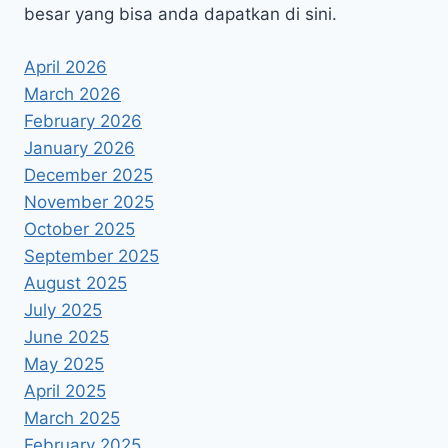
besar yang bisa anda dapatkan di sini.
April 2026
March 2026
February 2026
January 2026
December 2025
November 2025
October 2025
September 2025
August 2025
July 2025
June 2025
May 2025
April 2025
March 2025
February 2025