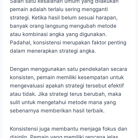
Salah satu kesalahan umum yang dilakukan
pemain adalah terlalu sering mengganti
strategi. Ketika hasil belum sesuai harapan,
banyak orang langsung mengubah metode
atau kombinasi angka yang digunakan.
Padahal, konsistensi merupakan faktor penting
dalam menerapkan strategi angka.
Dengan menggunakan satu pendekatan secara
konsisten, pemain memiliki kesempatan untuk
mengevaluasi apakah strategi tersebut efektif
atau tidak. Jika strategi terus berubah, maka
sulit untuk mengetahui metode mana yang
sebenarnya memberikan hasil terbaik.
Konsistensi juga membantu menjaga fokus dan
disiplin. Pemain yang memiliki rencana jelas