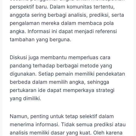
perspektif baru. Dalam komunitas tertentu,
anggota sering berbagi analisis, prediksi, serta
pengalaman mereka dalam membaca pola
angka. Informasi ini dapat menjadi referensi
tambahan yang berguna.
Diskusi juga membantu memperluas cara
pandang terhadap berbagai metode yang
digunakan. Setiap pemain memiliki pendekatan
berbeda dalam memilih angka, sehingga
pertukaran ide dapat memperkaya strategi
yang dimiliki.
Namun, penting untuk tetap selektif dalam
menerima informasi. Tidak semua prediksi atau
analisis memiliki dasar yang kuat. Oleh karena