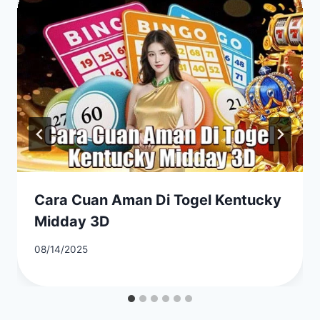
Cara Cuan Aman Di Togel Kentucky
Midday 3D
08/14/2025