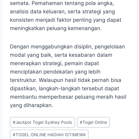
semata. Pemahaman tentang pola angka,
analisis data keluaran, serta strategi yang
konsisten menjadi faktor penting yang dapat
meningkatkan peluang kemenangan.
Dengan menggabungkan disiplin, pengelolaan
modal yang baik, serta kesabaran dalam
menerapkan strategi, pemain dapat
menciptakan pendekatan yang lebih
terstruktur. Walaupun hasil tidak pernah bisa
dipastikan, langkah-langkah tersebut dapat
membantu memperbesar peluang meraih hasil
yang diharapkan.
Post
#
Jackpot Togel Sydney Pools
#
Togel Online
Tags:
#
TOGEL ONLINE HADIAH ISTIMEWA