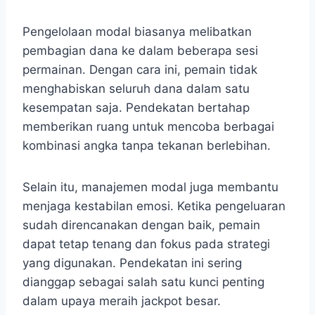
Pengelolaan modal biasanya melibatkan
pembagian dana ke dalam beberapa sesi
permainan. Dengan cara ini, pemain tidak
menghabiskan seluruh dana dalam satu
kesempatan saja. Pendekatan bertahap
memberikan ruang untuk mencoba berbagai
kombinasi angka tanpa tekanan berlebihan.
Selain itu, manajemen modal juga membantu
menjaga kestabilan emosi. Ketika pengeluaran
sudah direncanakan dengan baik, pemain
dapat tetap tenang dan fokus pada strategi
yang digunakan. Pendekatan ini sering
dianggap sebagai salah satu kunci penting
dalam upaya meraih jackpot besar.