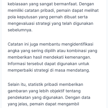
kebiasaan yang sangat bermanfaat. Dengan
memiliki catatan pribadi, pemain dapat melihat
pola keputusan yang pernah dibuat serta
mengevaluasi strategi yang telah digunakan
sebelumnya.
Catatan ini juga membantu mengidentifikasi
angka yang sering dipilih atau kombinasi yang
memberikan hasil mendekati kemenangan.
Informasi tersebut dapat digunakan untuk
memperbaiki strategi di masa mendatang.
Selain itu, statistik pribadi memberikan
gambaran yang lebih objektif tentang
pendekatan yang digunakan. Dengan data
yang jelas, pemain dapat mengambil