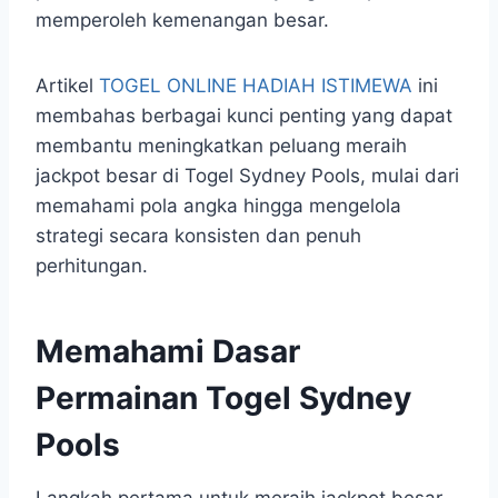
memperoleh kemenangan besar.
Artikel
TOGEL ONLINE HADIAH ISTIMEWA
ini
membahas berbagai kunci penting yang dapat
membantu meningkatkan peluang meraih
jackpot besar di Togel Sydney Pools, mulai dari
memahami pola angka hingga mengelola
strategi secara konsisten dan penuh
perhitungan.
Memahami Dasar
Permainan Togel Sydney
Pools