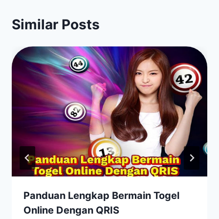
Similar Posts
Panduan Lengkap Bermain Togel
Online Dengan QRIS