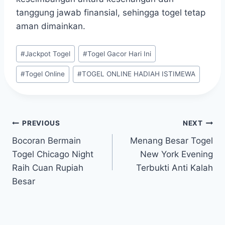
tanggung jawab finansial, sehingga togel tetap
aman dimainkan.
Post
#
Jackpot Togel
#
Togel Gacor Hari Ini
Tags:
#
Togel Online
#
TOGEL ONLINE HADIAH ISTIMEWA
Post
PREVIOUS
NEXT
Bocoran Bermain
Menang Besar Togel
navigation
Togel Chicago Night
New York Evening
Raih Cuan Rupiah
Terbukti Anti Kalah
Besar