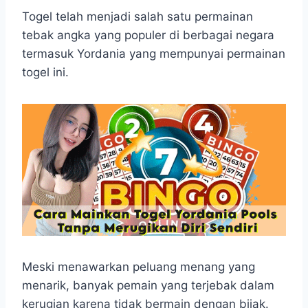
h
a
e
e
k
i
a
c
s
l
y
n
Togel telah menjadi salah satu permainan
t
e
s
e
p
e
tebak angka yang populer di berbagai negara
s
b
e
g
e
termasuk Yordania yang mempunyai permainan
A
o
n
r
togel ini.
p
o
g
a
p
k
e
m
r
Meski menawarkan peluang menang yang
menarik, banyak pemain yang terjebak dalam
kerugian karena tidak bermain dengan bijak.