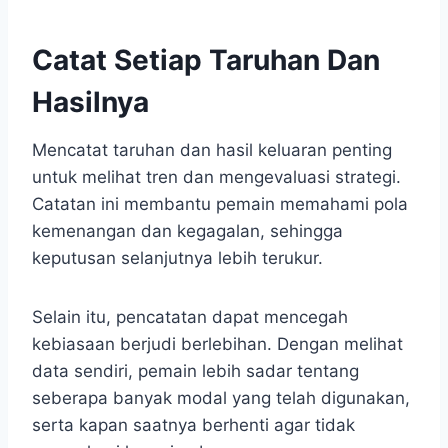
Catat Setiap Taruhan Dan
Hasilnya
Mencatat taruhan dan hasil keluaran penting
untuk melihat tren dan mengevaluasi strategi.
Catatan ini membantu pemain memahami pola
kemenangan dan kegagalan, sehingga
keputusan selanjutnya lebih terukur.
Selain itu, pencatatan dapat mencegah
kebiasaan berjudi berlebihan. Dengan melihat
data sendiri, pemain lebih sadar tentang
seberapa banyak modal yang telah digunakan,
serta kapan saatnya berhenti agar tidak