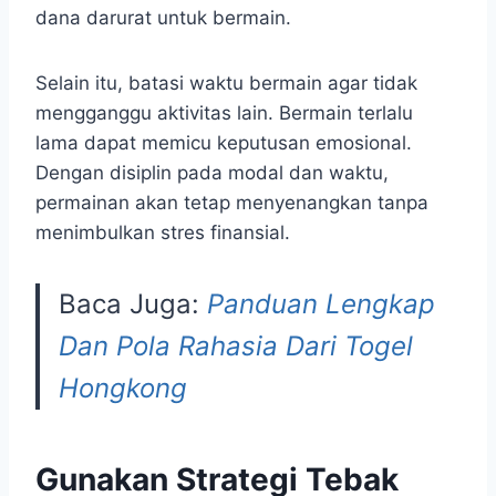
dana darurat untuk bermain.
Selain itu, batasi waktu bermain agar tidak
mengganggu aktivitas lain. Bermain terlalu
lama dapat memicu keputusan emosional.
Dengan disiplin pada modal dan waktu,
permainan akan tetap menyenangkan tanpa
menimbulkan stres finansial.
Baca Juga:
Panduan Lengkap
Dan Pola Rahasia Dari Togel
Hongkong
Gunakan Strategi Tebak