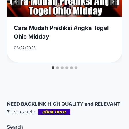
Cara Mudah Prediksi Angka Togel
Ohio Midday
06/22/2025
NEED BACKLINK HIGH QUALITY and RELEVANT
?
let us help.
click here
Search