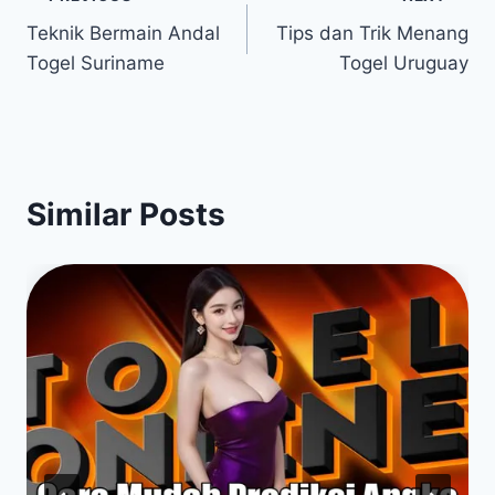
Post
Teknik Bermain Andal
Tips dan Trik Menang
navigation
Togel Suriname
Togel Uruguay
Similar Posts