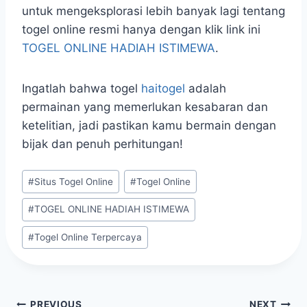
untuk mengeksplorasi lebih banyak lagi tentang
togel online resmi hanya dengan klik link ini
TOGEL ONLINE HADIAH ISTIMEWA
.
Ingatlah bahwa togel
haitogel
adalah
permainan yang memerlukan kesabaran dan
ketelitian, jadi pastikan kamu bermain dengan
bijak dan penuh perhitungan!
Post
#
Situs Togel Online
#
Togel Online
Tags:
#
TOGEL ONLINE HADIAH ISTIMEWA
#
Togel Online Terpercaya
PREVIOUS
NEXT