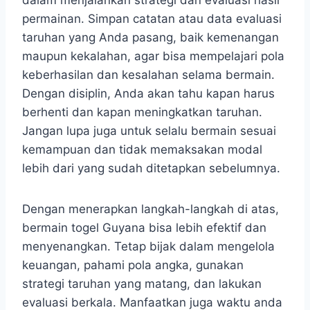
dalam menjalankan strategi dan evaluasi hasil
permainan. Simpan catatan atau data evaluasi
taruhan yang Anda pasang, baik kemenangan
maupun kekalahan, agar bisa mempelajari pola
keberhasilan dan kesalahan selama bermain.
Dengan disiplin, Anda akan tahu kapan harus
berhenti dan kapan meningkatkan taruhan.
Jangan lupa juga untuk selalu bermain sesuai
kemampuan dan tidak memaksakan modal
lebih dari yang sudah ditetapkan sebelumnya.
Dengan menerapkan langkah-langkah di atas,
bermain togel Guyana bisa lebih efektif dan
menyenangkan. Tetap bijak dalam mengelola
keuangan, pahami pola angka, gunakan
strategi taruhan yang matang, dan lakukan
evaluasi berkala. Manfaatkan juga waktu anda