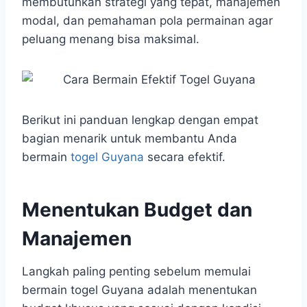
membutuhkan strategi yang tepat, manajemen
s
b
e
g
e
modal, dan pemahaman pola permainan agar
A
o
n
r
peluang menang bisa maksimal.
p
o
g
a
p
k
e
m
r
Berikut ini panduan lengkap dengan empat
bagian menarik untuk membantu Anda
bermain
togel Guyana
secara efektif.
Menentukan Budget dan
Manajemen
Langkah paling penting sebelum memulai
bermain togel Guyana adalah menentukan