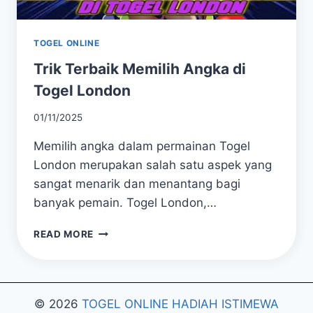
TOGEL ONLINE
Trik Terbaik Memilih Angka di
Togel London
01/11/2025
Memilih angka dalam permainan Togel
London merupakan salah satu aspek yang
sangat menarik dan menantang bagi
banyak pemain. Togel London,…
TRIK
READ MORE
TERBAIK
MEMILIH
ANGKA
DI
© 2026
TOGEL ONLINE HADIAH ISTIMEWA
TOGEL