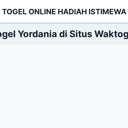
TOGEL ONLINE HADIAH ISTIMEWA
ogel Yordania di Situs Waktog