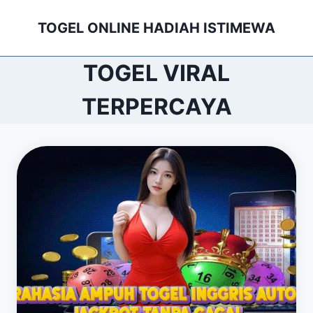
Skip
TOGEL ONLINE HADIAH ISTIMEWA
to
content
TOGEL VIRAL
TERPERCAYA