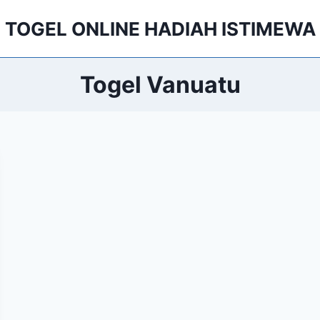
TOGEL ONLINE HADIAH ISTIMEWA
Togel Vanuatu