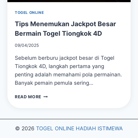
TOGEL ONLINE
Tips Menemukan Jackpot Besar
Bermain Togel Tiongkok 4D
09/04/2025
Sebelum berburu jackpot besar di Togel
Tiongkok 4D, langkah pertama yang
penting adalah memahami pola permainan.
Banyak pemain pemula sering…
TIPS
READ MORE
MENEMUKAN
JACKPOT
BESAR
BERMAIN
TOGEL
© 2026
TOGEL ONLINE HADIAH ISTIMEWA
TIONGKOK