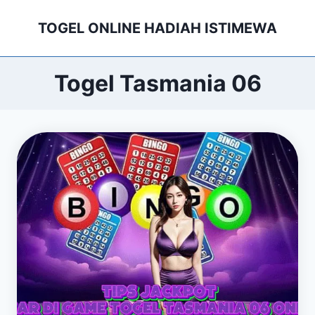
Skip
TOGEL ONLINE HADIAH ISTIMEWA
to
content
Togel Tasmania 06