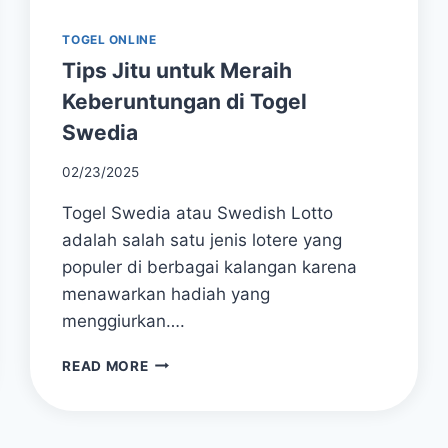
TOGEL ONLINE
Tips Jitu untuk Meraih
Keberuntungan di Togel
Swedia
02/23/2025
Togel Swedia atau Swedish Lotto
adalah salah satu jenis lotere yang
populer di berbagai kalangan karena
menawarkan hadiah yang
menggiurkan….
TIPS
READ MORE
JITU
UNTUK
MERAIH
KEBERUNTUNGAN