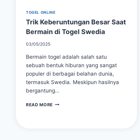
TOGEL ONLINE
Trik Keberuntungan Besar Saat
Bermain di Togel Swedia
03/05/2025
Bermain togel adalah salah satu
sebuah bentuk hiburan yang sangat
populer di berbagai belahan dunia,
termasuk Swedia. Meskipun hasilnya
bergantung…
TRIK
READ MORE
KEBERUNTUNGAN
BESAR
SAAT
BERMAIN
DI