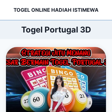
Skip
TOGEL ONLINE HADIAH ISTIMEWA
to
content
Togel Portugal 3D