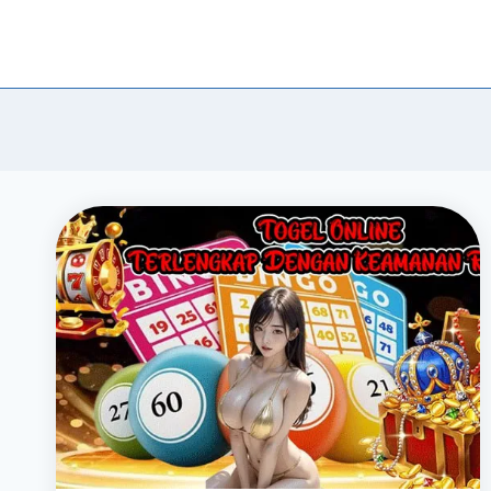
Skip
to
content