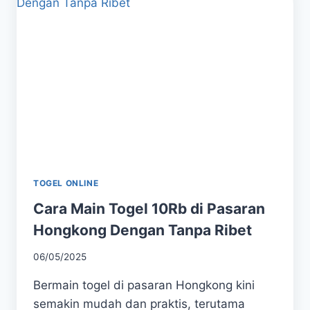
DI
PASARAN
MALAYSIA
HARI
INI
TOGEL ONLINE
Cara Main Togel 10Rb di Pasaran
Hongkong Dengan Tanpa Ribet
06/05/2025
Bermain togel di pasaran Hongkong kini
semakin mudah dan praktis, terutama