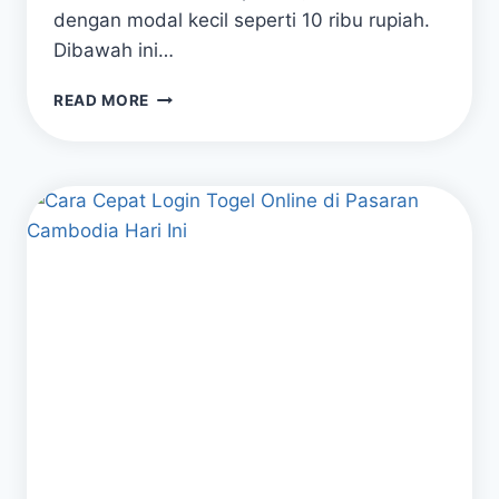
dengan modal kecil seperti 10 ribu rupiah.
Dibawah ini…
CARA
READ MORE
MAIN
TOGEL
10RB
DI
PASARAN
HONGKONG
DENGAN
TANPA
RIBET