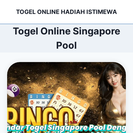
Skip
TOGEL ONLINE HADIAH ISTIMEWA
to
content
Togel Online Singapore
Pool