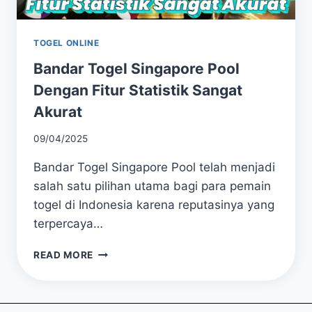
TOGEL ONLINE
Bandar Togel Singapore Pool
Dengan Fitur Statistik Sangat
Akurat
09/04/2025
Bandar Togel Singapore Pool telah menjadi
salah satu pilihan utama bagi para pemain
togel di Indonesia karena reputasinya yang
terpercaya…
BANDAR
READ MORE
TOGEL
SINGAPORE
POOL
DENGAN