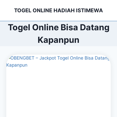
Skip
TOGEL ONLINE HADIAH ISTIMEWA
to
content
Togel Online Bisa Datang
Kapanpun