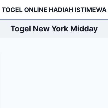
TOGEL ONLINE HADIAH ISTIMEWA
Togel New York Midday