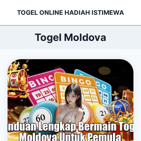
Skip
TOGEL ONLINE HADIAH ISTIMEWA
to
content
Togel Moldova