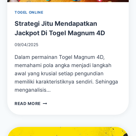
TOGEL ONLINE
Strategi Jitu Mendapatkan
Jackpot Di Togel Magnum 4D
09/04/2025
Dalam permainan Togel Magnum 4D,
memahami pola angka menjadi langkah
awal yang krusial setiap pengundian
memiliki karakteristiknya sendiri. Sehingga
menganalisis…
STRATEGI
READ MORE
JITU
MENDAPATKAN
JACKPOT
DI
TOGEL