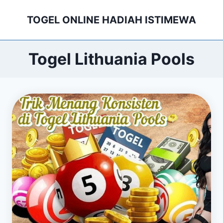
Skip
TOGEL ONLINE HADIAH ISTIMEWA
to
content
Togel Lithuania Pools