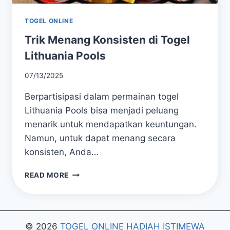
TOGEL ONLINE
Trik Menang Konsisten di Togel
Lithuania Pools
07/13/2025
Berpartisipasi dalam permainan togel
Lithuania Pools bisa menjadi peluang
menarik untuk mendapatkan keuntungan.
Namun, untuk dapat menang secara
konsisten, Anda…
TRIK
READ MORE
MENANG
KONSISTEN
DI
TOGEL
© 2026
TOGEL ONLINE HADIAH ISTIMEWA
LITHUANIA